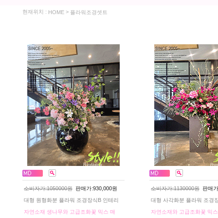
현재위치 :
>
HOME
플라워조경셋트
소비자가:1050000원
판매가:930,000원
소비자가:1130000원
판매가:1
대형 원형화분 플라워 조경장식B 인테리
대형 사각화분 플라워 조경
자연소재 생나무와 고급조화꽃 믹스 매
자연소재와 고급조화꽃 믹스