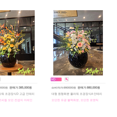
000원
판매가:385,000원
소비자가:990000원
판매가:880,000원
라워 조경장식D 고급 인테리
대형 원형화분 플라워 조경장식A 인테리
로피컬 모던 컨셉의 어레인
모던한 유광 블랙화분, 모던한 로맨틱