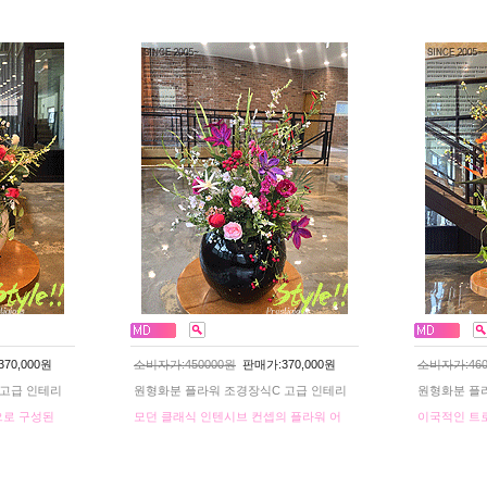
70,000원
소비자가:450000원
판매가:370,000원
소비자가:460
 고급 인테리
원형화분 플라워 조경장식C 고급 인테리
원형화분 플
으로 구성된
모던 클래식 인텐시브 컨셉의 플라워 어
이국적인 트