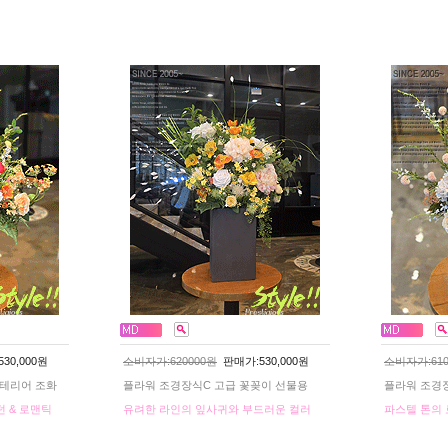
30,000원
소비자가:620000원
판매가:530,000원
소비자가:610
인테리어 조화
플라워 조경장식C 고급 꽃꽂이 선물용
플라워 조경장
던 & 로맨틱
유려한 라인의 잎사귀와 부드러운 컬러
파스텔 톤의