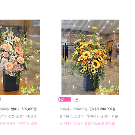
000원
판매가:520,000원
소비자가:660000원
판매가:590,000원
식D 감성 꽃꽂이 데코 조
플라워 조경장식E 해바라기 꽃꽂이 화분
 로맨틱하게 어우러진 소프
해바라기 컨셉의 옐로우꽃들로 조화를