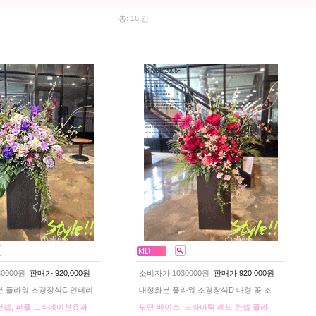
총: 16 건
0000원
판매가:920,000원
소비자가:1030000원
판매가:920,000원
분 플라워 조경장식C 인테리
대형화분 플라워 조경장식D 대형 꽃 조
컨셉, 퍼플 그라데이션효과
모던 베이스, 드라마틱 레드 컨셉 플라