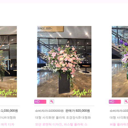
,030,000원
소비자가:1030000원
판매가:920,000원
소비자가:103
장식A 대형화
대형 사각화분 플라워 조경장식B 대형화
대형 사각화
 매치 디자
모던 로맨틱 디자인, 파스텔 플라워 스
퍼플 플라워