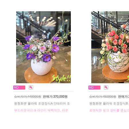
소비자가:440000원
판매가:370,000원
소비자가:450000원
판매가:3
원형화분 플라워 조경장식A 인테리어 조
원형화분 플라워 조경장식B
부드러운곡선과 라인이 매력적인, 라운
로맨틱한 핑크 장미를 중심