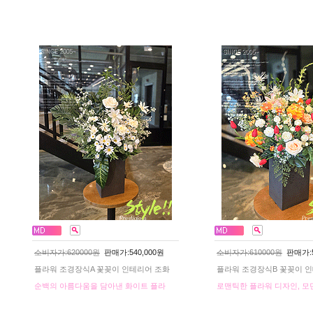
소비자가:620000원
판매가:540,000원
소비자가:610000원
판매가:5
플라워 조경장식A 꽃꽂이 인테리어 조화
플라워 조경장식B 꽃꽂이 
순백의 아름다움을 담아낸 화이트 플라
로맨틱한 플라워 디자인, 모