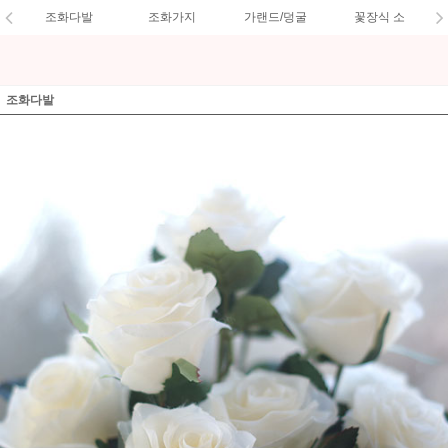
조화다발
조화가지
가랜드/덩굴
꽃장식 소
조화다발