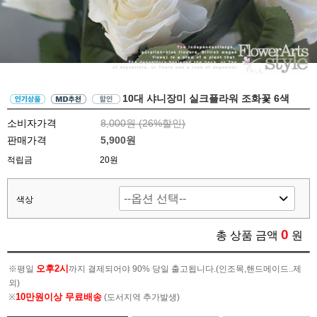
10대 샤니장미 실크플라워 조화꽃 6색
소비자가격
8,000원 (
26
%할인)
판매가격
5,900원
적립금
20원
색상
0
총 상품 금액
원
오후2시
※평일
까지 결제되어야 90% 당일 출고됩니다.(인조목,핸드메이드..제
외)
10만원이상 무료배송
※
(도서지역 추가발생)