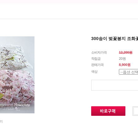
300송이 벚꽃봉지 조
소비자가격
12,200원
적립금
20원
판매가격
8,900원
색상
기