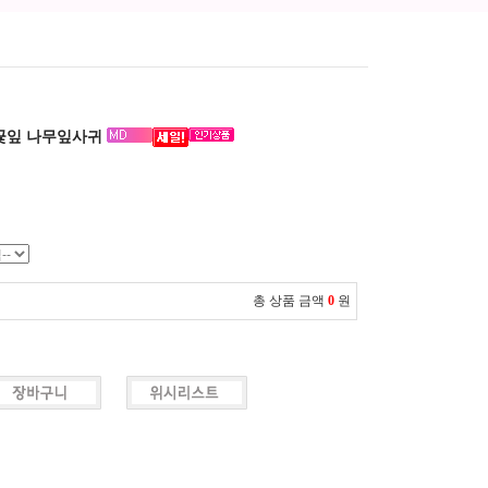
화꽃잎 나무잎사귀
총 상품 금액
0
원