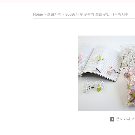
>
> 300송이 벚꽃봉지 조화꽃잎 나무잎사귀
Home
조화가지
큰 이미지 보