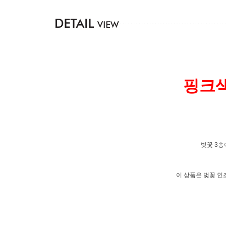
핑크색
벚꽃 3송
이 상품은 벚꽃 인