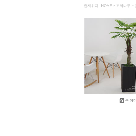
현재위치 :
>
>
HOME
조화나무
큰 이