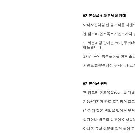
//기본상품 + 화분세팅 판매
아래사진처럼 펜 팜트리를 시멘
펜 팜트리 인조목 + 시멘트사각 
※ 화분세팅 판매는 크기, 무게(
해드립니다.
3시간 동안 특수포장을 한후 출
시멘트 화분특성상 무게감과 크기
//기본상품 판매
펜 팜트리 인조목 130cm 을 개
기둥+가지가 따로 포장되어 출고
(가지가 짙은 색깔을 밑에서 부터
화단이나 별도의 화분에 이상품을
아니면 그냥 화분에 깊게 꽂아
고