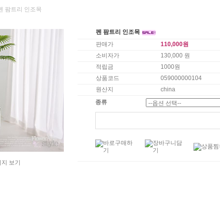
 펜 팜트리 인조목
펜 팜트리 인조목
판매가
110,000원
소비자가
130,000 원
적립금
1000원
상품코드
059000000104
원산지
china
종류
미지 보기