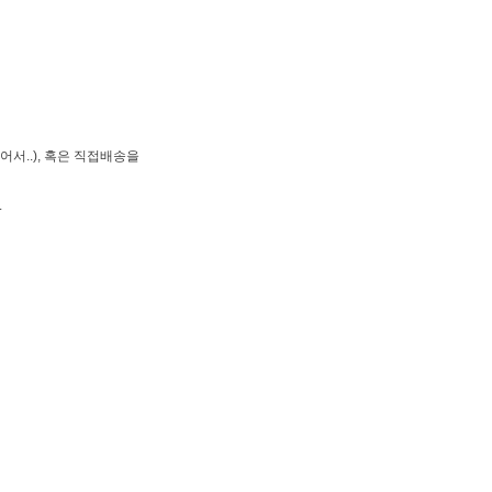
서..), 혹은 직접배송을
.