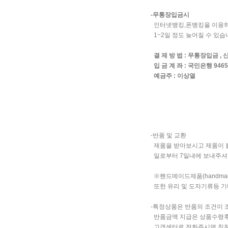
-무통장입금시
인터넷뱅킹,폰뱅킹을 이용하시
1~2일 정도 늦어질 수 있
결 제 방 법 : 무통장입금 
입 금 계 좌 : 국민은행 946501
예금주 : 이상열
-반품 및 교환
제품을 받아보시고 제품이 불
일로부터 7일내에 보내주셔야
※핸드메이드제품(handma
또한 유리 및 도자기류등 
-특정상품은 반품의 조건이 
반품금액 지급은 상품수령후 3일
고객센터로 전화주시면 친절