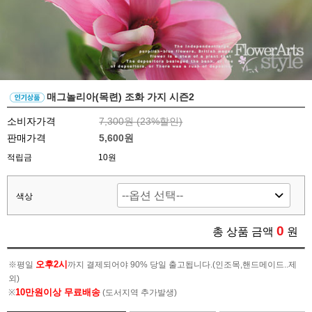
매그놀리아(목련) 조화 가지 시즌2
소비자가격
7,300원 (
23
%할인)
판매가격
5,600원
적립금
10원
색상
0
총 상품 금액
원
오후2시
※평일
까지 결제되어야 90% 당일 출고됩니다.(인조목,핸드메이드..제
외)
10만원이상 무료배송
※
(도서지역 추가발생)