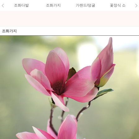
조화다발
조화가지
가랜드/덩굴
꽃장식 소
조화가지