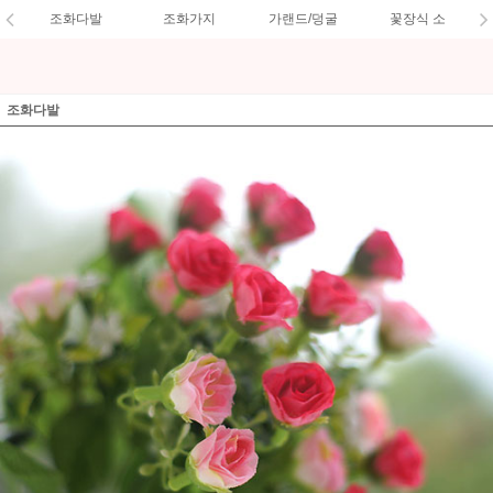
조화다발
조화가지
가랜드/덩굴
꽃장식 소
조화다발