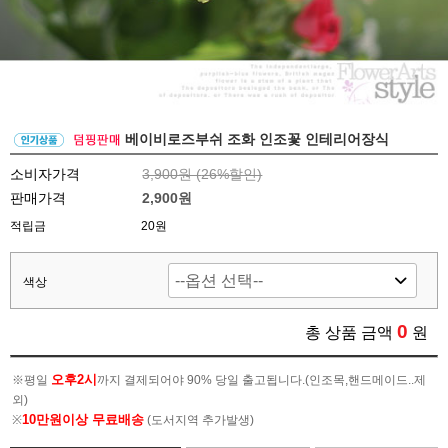
베이비로즈부쉬 조화 인조꽃 인테리어장식
소비자가격
3,900원 (
26
%할인)
판매가격
2,900원
적립금
20원
색상
0
총 상품 금액
원
오후2시
※평일
까지 결제되어야 90% 당일 출고됩니다.(인조목,핸드메이드..제
외)
10만원이상 무료배송
※
(도서지역 추가발생)