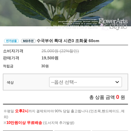
수국부쉬 특대 시즌3 조화꽃 60cm
소비자가격
25,000원 (
22
%할인)
판매가격
19,500원
적립금
30원
색상
0
총 상품 금액
원
오후2시
※평일
까지 결제되어야 90% 당일 출고됩니다.(인조목,핸드메이드..제
외)
10만원이상 무료배송
※
(도서지역 추가발생)