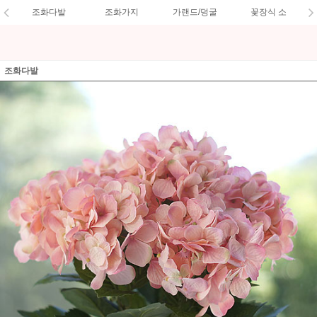
조화다발
조화가지
가랜드/덩굴
꽃장식 소
조화다발