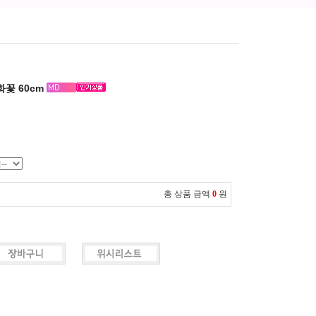
화꽃 60cm
총 상품 금액
0
원