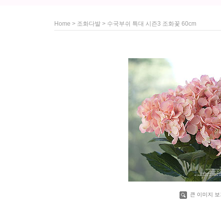
>
> 수국부쉬 특대 시즌3 조화꽃 60cm
Home
조화다발
큰 이미지 보