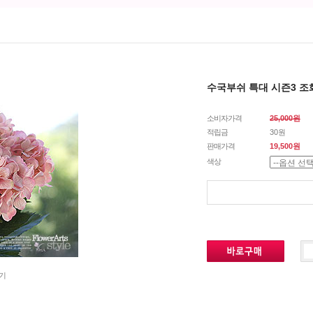
수국부쉬 특대 시즌3 조
소비자가격
25,000원
적립금
30원
판매가격
19,500원
색상
기