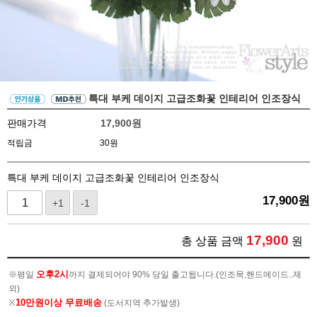
특대 부케 데이지 고급조화꽃 인테리어 인조장식
판매가격
17,900
원
적립금
30원
특대 부케 데이지 고급조화꽃 인테리어 인조장식
17,900
원
+1
-1
17,900
총 상품 금액
원
오후2시
※평일
까지 결제되어야 90% 당일 출고됩니다.(인조목,핸드메이드..제
외)
10만원이상 무료배송
※
(도서지역 추가발생)