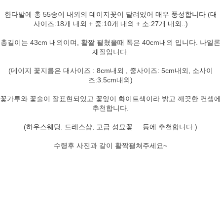
한다발에 총 55송이 내외의 데이지꽃이 달려있어 매우 풍성합니다 (대
사이즈:18개 내외 + 중:10개 내외 + 소:27개 내외..)
총길이는 43cm 내외이며, 활짤 펼쳤을때 폭은 40cm내외 입니다. 나일론
재질입니다.
(데이지 꽃지름은 대사이즈 : 8cm내외 , 중사이즈: 5cm내외, 소사이
즈:3.5cm내외)
꽃가루와 꽃술이 잘표현되있고 꽃잎이 화이트색이라 밝고 깨끗한 컨셉에
추천합니다.
(하우스웨딩, 드레스샵, 고급 성묘꽃.... 등에 추천합니다 )
수령후 사진과 같이 활짝펼쳐주세요~