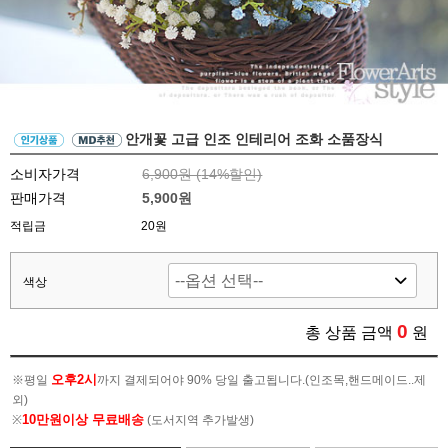
안개꽃 고급 인조 인테리어 조화 소품장식
소비자가격
6,900원 (
14
%할인)
판매가격
5,900원
적립금
20원
색상
0
총 상품 금액
원
오후2시
※평일
까지 결제되어야 90% 당일 출고됩니다.(인조목,핸드메이드..제
외)
10만원이상 무료배송
※
(도서지역 추가발생)