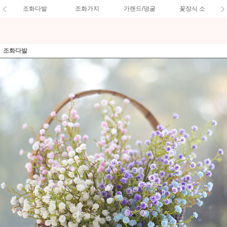
조화다발
조화가지
가랜드/덩굴
꽃장식 소
조화다발