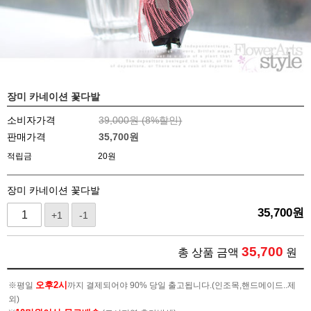
장미 카네이션 꽃다발
소비자가격
39,000원 (
8
%할인)
판매가격
35,700
원
적립금
20원
장미 카네이션 꽃다발
35,700
원
+1
-1
35,700
총 상품 금액
원
오후2시
※평일
까지 결제되어야 90% 당일 출고됩니다.(인조목,핸드메이드..제
외)