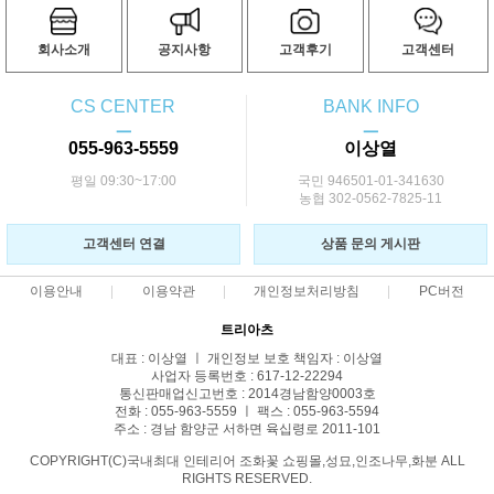
회사소개
공지사항
고객후기
고객센터
CS CENTER
BANK INFO
ㅡ
ㅡ
055-963-5559
이상열
평일 09:30~17:00
국민 946501-01-341630
농협 302-0562-7825-11
고객센터 연결
상품 문의 게시판
이용안내
이용약관
개인정보처리방침
PC버전
트리아츠
대표 : 이상열 ㅣ 개인정보 보호 책임자 : 이상열
사업자 등록번호 : 617-12-22294
통신판매업신고번호 : 2014경남함양0003호
전화 : 055-963-5559 ㅣ 팩스 : 055-963-5594
주소 : 경남 함양군 서하면 육십령로 2011-101
COPYRIGHT(C)국내최대 인테리어 조화꽃 쇼핑몰,성묘,인조나무,화분 ALL
RIGHTS RESERVED.