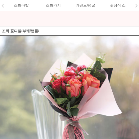
조화다발
조화가지
가랜드/덩굴
꽃장식 소
조화 꽃다발/부케/번들/