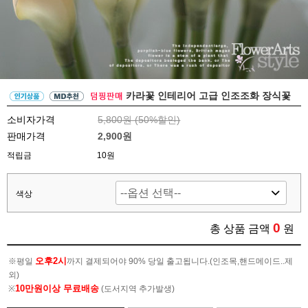
카라꽃 인테리어 고급 인조조화 장식꽃
소비자가격
5,800원 (
50
%할인)
판매가격
2,900원
적립금
10원
색상
0
총 상품 금액
원
오후2시
※평일
까지 결제되어야 90% 당일 출고됩니다.(인조목,핸드메이드..제
외)
10만원이상 무료배송
※
(도서지역 추가발생)