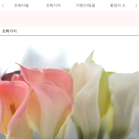
조화다발
조화가지
가랜드/덩굴
꽃장식 소
조화가지