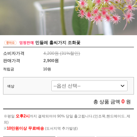
민들레 홀씨가지 조화꽃
소비자가격
4,200원 (
31
%할인)
판매가격
2,900원
적립금
10원
색상
0
총 상품 금액
원
오후2시
※평일
까지 결제되어야 90% 당일 출고됩니다.(인조목,핸드메이드..제
외)
10만원이상 무료배송
※
(도서지역 추가발생)