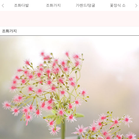
조화다발
조화가지
가랜드/덩굴
꽃장식 소
조화가지