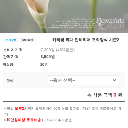
카라꽃 특대 인테리어 조화장식 시즌2
소비자가격
7,200원 (
46
%할인)
판매가격
3,900원
적립금
20원
색상
0
총 상품 금액
원
오후2시
※평일
까지 결제되어야 90% 당일 출고됩니다.(인조목,핸드메이드..제
외)
10만원이상 무료배송
※
(도서지역 추가발생)