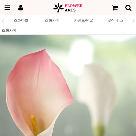
조화다발
조화가지
가랜드/덩굴
꽃장식 소
조화가지