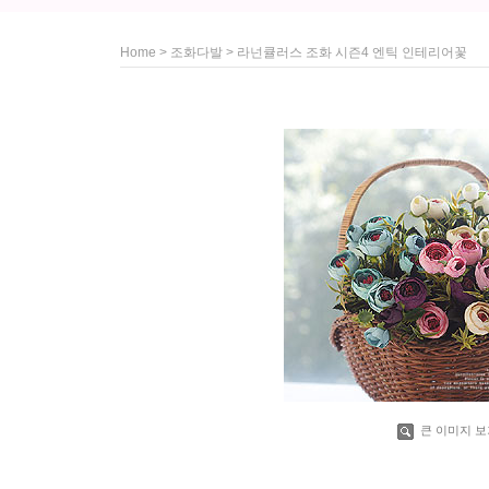
>
> 라넌큘러스 조화 시즌4 엔틱 인테리어꽃
Home
조화다발
큰 이미지 보