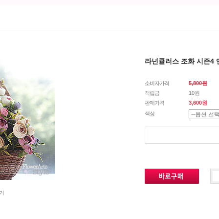
라넌큘러스 조화 시즌4
소비자가격
5,800원
적립금
10원
판매가격
3,600원
색상
기