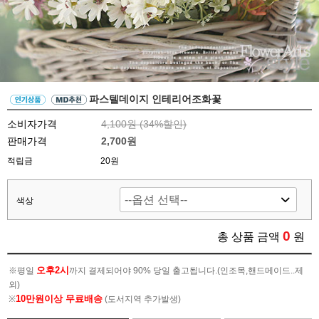
파스텔데이지 인테리어조화꽃
소비자가격
4,100원 (
34
%할인)
판매가격
2,700원
적립금
20원
색상
0
총 상품 금액
원
오후2시
※평일
까지 결제되어야 90% 당일 출고됩니다.(인조목,핸드메이드..제
외)
10만원이상 무료배송
※
(도서지역 추가발생)