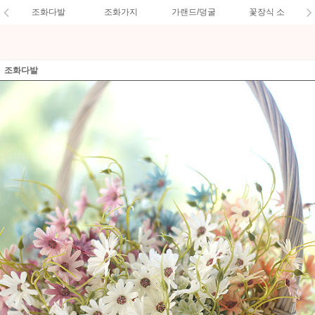
조화다발
조화가지
가랜드/덩굴
꽃장식 소
조화다발