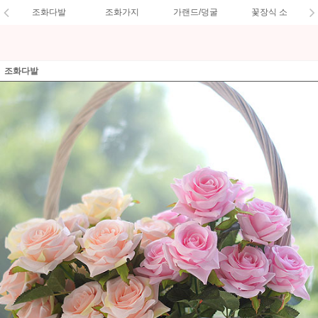
조화다발
조화가지
가랜드/덩굴
꽃장식 소
조화다발