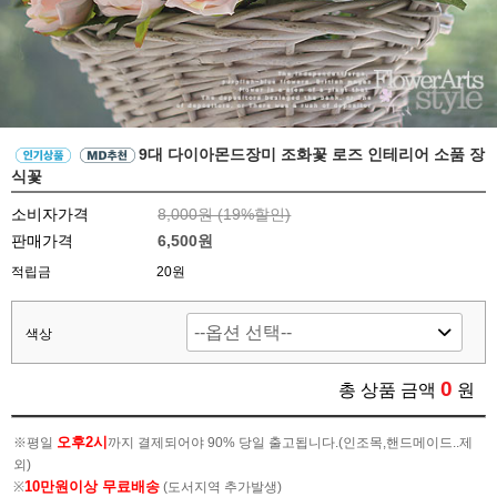
9대 다이아몬드장미 조화꽃 로즈 인테리어 소품 장
식꽃
소비자가격
8,000원 (
19
%할인)
판매가격
6,500원
적립금
20원
색상
0
총 상품 금액
원
오후2시
※평일
까지 결제되어야 90% 당일 출고됩니다.(인조목,핸드메이드..제
외)
10만원이상 무료배송
※
(도서지역 추가발생)