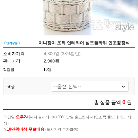
미니장미 조화 인테리어 실크플라워 인조꽃장식
소비자가격
4,300원 (
33
%할인)
판매가격
2,900원
적립금
10원
색상
0
총 상품 금액
원
오후2시
※평일
까지 결제되어야 90% 당일 출고됩니다.(인조목,핸드메이드..제
외)
10만원이상 무료배송
※
(도서지역 추가발생)