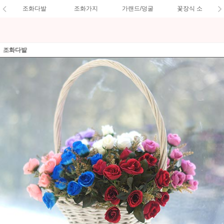
조화다발
조화가지
가랜드/덩굴
꽃장식 소
조화다발