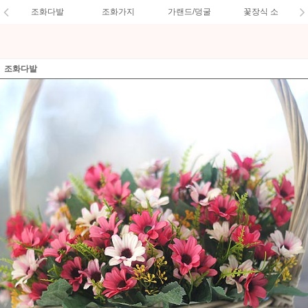
조화다발
조화가지
가랜드/덩굴
꽃장식 소
조화다발