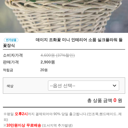
데이지 조화꽃 미니 인테리어 소품 실크플라워 들
꽃장식
소비자가격
4,600원 (
37
%할인)
판매가격
2,900원
적립금
20원
색상
0
총 상품 금액
원
오후2시
※평일
까지 결제되어야 90% 당일 출고됩니다.(인조목,핸드메이드..제
외)
10만원이상 무료배송
※
(도서지역 추가발생)