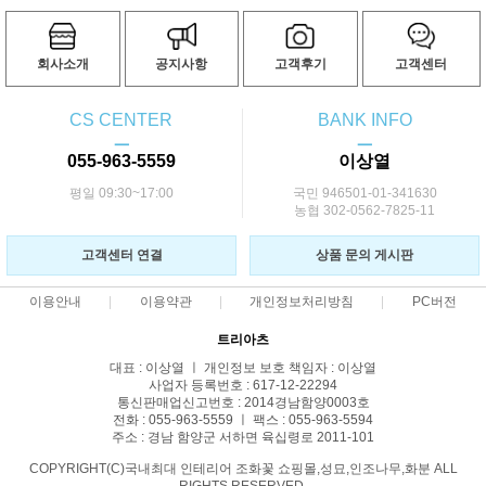
회사소개
공지사항
고객후기
고객센터
CS CENTER
BANK INFO
ㅡ
ㅡ
055-963-5559
이상열
평일 09:30~17:00
국민 946501-01-341630
농협 302-0562-7825-11
고객센터 연결
상품 문의 게시판
이용안내
이용약관
개인정보처리방침
PC버전
트리아츠
대표 : 이상열 ㅣ 개인정보 보호 책임자 : 이상열
사업자 등록번호 : 617-12-22294
통신판매업신고번호 : 2014경남함양0003호
전화 : 055-963-5559 ㅣ 팩스 : 055-963-5594
주소 : 경남 함양군 서하면 육십령로 2011-101
COPYRIGHT(C)국내최대 인테리어 조화꽃 쇼핑몰,성묘,인조나무,화분 ALL