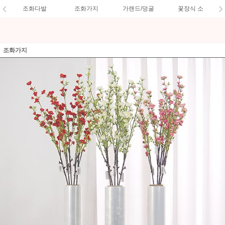
조화다발
조화가지
가랜드/덩굴
꽃장식 소
조화가지