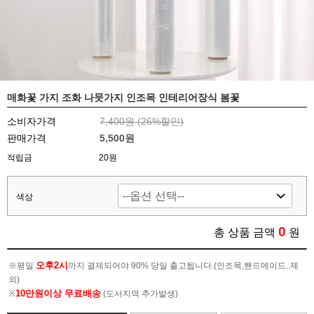
매화꽃 가지 조화 나뭇가지 인조목 인테리어장식 봄꽃
소비자가격
7,400원 (
26
%할인)
판매가격
5,500원
적립금
20원
색상
0
총 상품 금액
원
오후2시
※평일
까지 결제되어야 90% 당일 출고됩니다.(인조목,핸드메이드..제
외)
10만원이상 무료배송
※
(도서지역 추가발생)