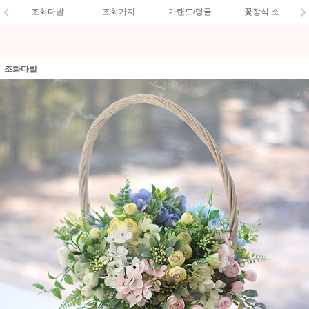
조화다발
조화가지
가랜드/덩굴
꽃장식 소
조화다발