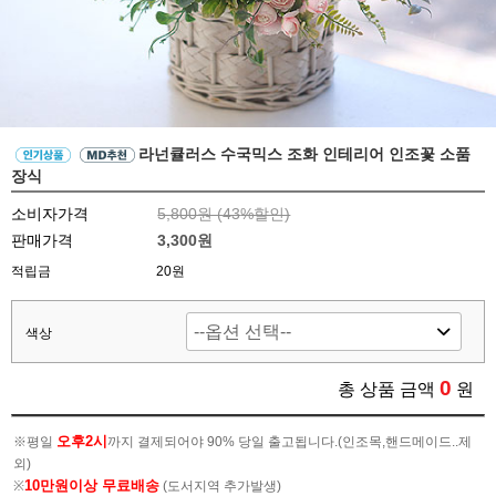
라넌큘러스 수국믹스 조화 인테리어 인조꽃 소품
장식
소비자가격
5,800원 (
43
%할인)
판매가격
3,300원
적립금
20원
색상
0
총 상품 금액
원
오후2시
※평일
까지 결제되어야 90% 당일 출고됩니다.(인조목,핸드메이드..제
외)
10만원이상 무료배송
※
(도서지역 추가발생)