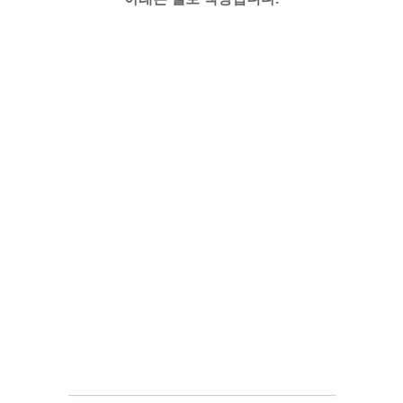
─────────────────────
───
───