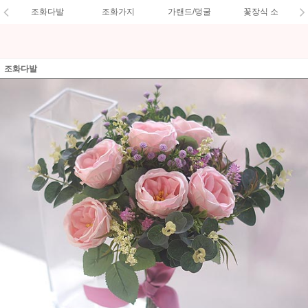
조화다발
조화가지
가랜드/덩굴
꽃장식 소
조화다발