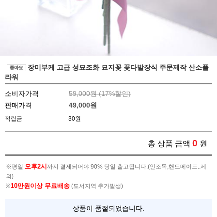
장미부케 고급 성묘조화 묘지꽃 꽃다발장식 주문제작 산소플
라워
소비자가격
59,000원 (
17
%할인)
판매가격
49,000
원
적립금
30원
0
총 상품 금액
원
오후2시
※평일
까지 결제되어야 90% 당일 출고됩니다.(인조목,핸드메이드..제
외)
10만원이상 무료배송
※
(도서지역 추가발생)
상품이 품절되었습니다.