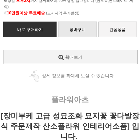
오후2시
※평일
까지 결제되어야 90% 당일 출고됩니다.(인조목,핸드메이드..제
외)
10만원이상 무료배송
※
(도서지역 추가발생)
바로 구매하기
장바구니
관심상품
확대보기
상세 정보를 확대해 보실 수 있습니다
플라워아츠
[장미부케 고급 성묘조화 묘지꽃 꽃다발장
식 주문제작 산소플라워 인테리어소품] 입
니다.