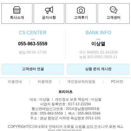
회사소개
공지사항
고객후기
고객센터
CS CENTER
BANK INFO
ㅡ
ㅡ
055-963-5559
이상열
평일 09:30~17:00
국민 946501-01-341630
농협 302-0562-7825-11
고객센터 연결
상품 문의 게시판
이용안내
이용약관
개인정보처리방침
PC버전
트리아츠
대표 : 이상열 ㅣ 개인정보 보호 책임자 : 이상열
사업자 등록번호 : 617-12-22294
통신판매업신고번호 : 2014경남함양0003호
전화 : 055-963-5559 ㅣ 팩스 : 055-963-5594
주소 : 경남 함양군 서하면 육십령로 2011-101
COPYRIGHT(C)국내최대 인테리어 조화꽃 쇼핑몰,성묘,인조나무,화분 ALL