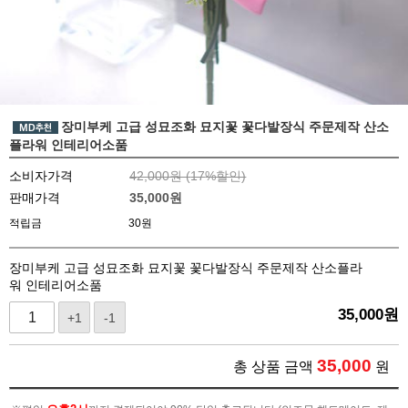
장미부케 고급 성묘조화 묘지꽃 꽃다발장식 주문제작 산소
플라워 인테리어소품
소비자가격
42,000원 (
17
%할인)
판매가격
35,000
원
적립금
30원
장미부케 고급 성묘조화 묘지꽃 꽃다발장식 주문제작 산소플라
워 인테리어소품
35,000
원
+1
-1
35,000
총 상품 금액
원