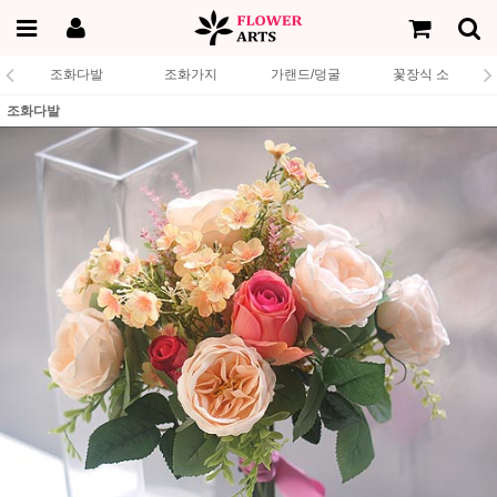
조화다발
조화가지
가랜드/덩굴
꽃장식 소
조화다발