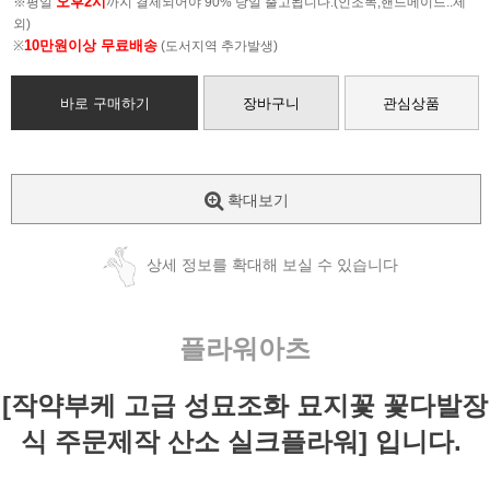
오후2시
※평일
까지 결제되어야 90% 당일 출고됩니다.(인조목,핸드메이드..제
외)
10만원이상 무료배송
※
(도서지역 추가발생)
바로 구매하기
장바구니
관심상품
확대보기
상세 정보를 확대해 보실 수 있습니다
플라워아츠
[작약부케 고급 성묘조화 묘지꽃 꽃다발장
식 주문제작 산소 실크플라워] 입니다.