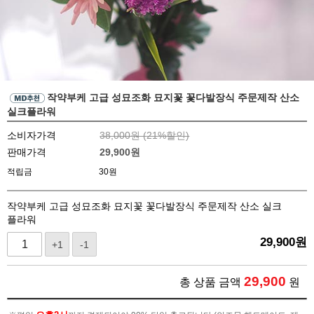
작약부케 고급 성묘조화 묘지꽃 꽃다발장식 주문제작 산소
실크플라워
소비자가격
38,000원 (
21
%할인)
판매가격
29,900
원
적립금
30원
작약부케 고급 성묘조화 묘지꽃 꽃다발장식 주문제작 산소 실크
플라워
29,900
원
+1
-1
29,900
총 상품 금액
원