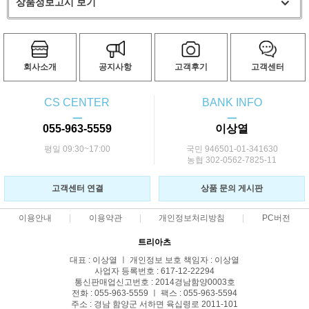
상품정보고시 보기
회사소개
공지사항
고객후기
고객센터
CS CENTER
BANK INFO
ㅡ
ㅡ
055-963-5559
이상열
평일 09:30~17:00
국민 946501-01-341630
농협 302-0562-7825-11
고객센터 연결
상품 문의 게시판
이용안내
이용약관
개인정보처리방침
PC버전
트리아츠
대표 : 이상열 ㅣ 개인정보 보호 책임자 : 이상열
사업자 등록번호 : 617-12-22294
통신판매업신고번호 : 2014경남함양0003호
전화 : 055-963-5559 ㅣ 팩스 : 055-963-5594
주소 : 경남 함양군 서하면 육십령로 2011-101