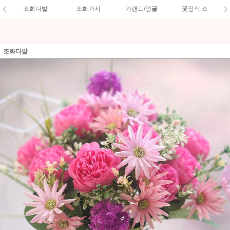
조화다발
조화가지
가랜드/덩굴
꽃장식 소
조화다발