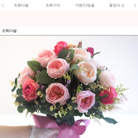
조화다발
조화가지
가랜드/덩굴
꽃장식 소
조화다발