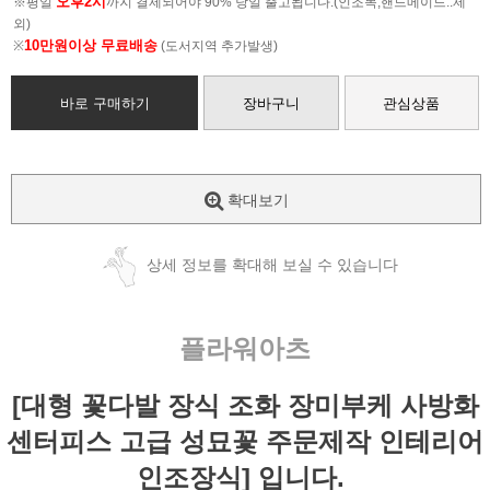
오후2시
※평일
까지 결제되어야 90% 당일 출고됩니다.(인조목,핸드메이드..제
외)
10만원이상 무료배송
※
(도서지역 추가발생)
바로 구매하기
장바구니
관심상품
확대보기
상세 정보를 확대해 보실 수 있습니다
플라워아츠
[대형 꽃다발 장식 조화 장미부케 사방화
센터피스 고급 성묘꽃 주문제작 인테리어
인조장식] 입니다.