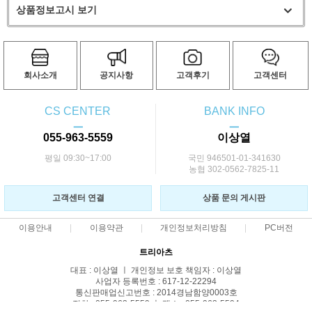
상품정보고시 보기
회사소개
공지사항
고객후기
고객센터
CS CENTER
BANK INFO
ㅡ
ㅡ
055-963-5559
이상열
평일 09:30~17:00
국민 946501-01-341630
농협 302-0562-7825-11
고객센터 연결
상품 문의 게시판
이용안내
이용약관
개인정보처리방침
PC버전
트리아츠
대표 : 이상열 ㅣ 개인정보 보호 책임자 : 이상열
사업자 등록번호 : 617-12-22294
통신판매업신고번호 : 2014경남함양0003호
전화 : 055-963-5559 ㅣ 팩스 : 055-963-5594