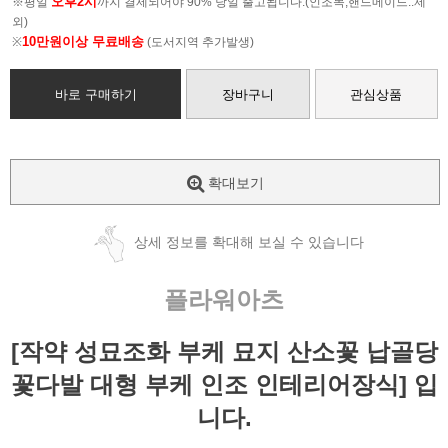
오후2시
※평일
까지 결제되어야 90% 당일 출고됩니다.(인조목,핸드메이드..제
외)
10만원이상 무료배송
※
(도서지역 추가발생)
바로 구매하기
장바구니
관심상품
확대보기
상세 정보를 확대해 보실 수 있습니다
플라워아츠
[작약 성묘조화 부케 묘지 산소꽃 납골당
꽃다발 대형 부케 인조 인테리어장식] 입
니다.