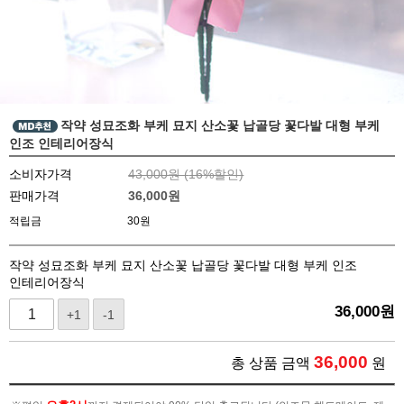
작약 성묘조화 부케 묘지 산소꽃 납골당 꽃다발 대형 부케
인조 인테리어장식
소비자가격
43,000원 (
16
%할인)
판매가격
36,000
원
적립금
30원
작약 성묘조화 부케 묘지 산소꽃 납골당 꽃다발 대형 부케 인조
인테리어장식
36,000
원
+1
-1
36,000
총 상품 금액
원