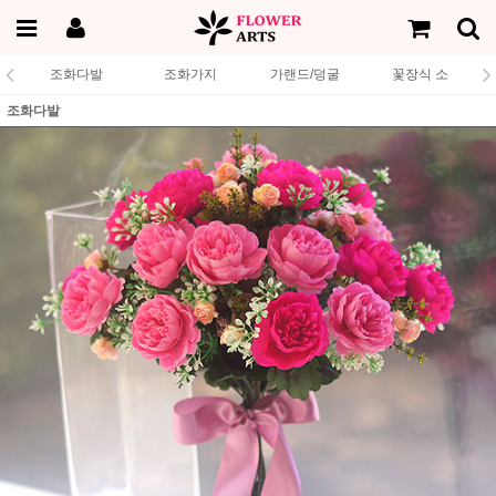
조화다발
조화가지
가랜드/덩굴
꽃장식 소
조화다발