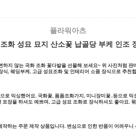
플라워아츠
조화 성묘 묘지 산소꽃 납골당 부케 인조 장
변하지 않는 국화 조화 꽃다발을 선물해 보세요~ 위 사진처럼 판
장식, 웨딩부케, 고급 성묘조화 및 인테리어 소품 장식으로 추천합
으로 믹싱했어요. 국화꽃, 폼폼조화가지, 미니장미꽃..등으로 믹싱
발 포장을 하셔도 예쁘며, 고급 성묘 조화로 장식하셔도 좋아요. 
 제작하는 주문 제작 상품입니다. 변심으로 인한 반품이 어려우니