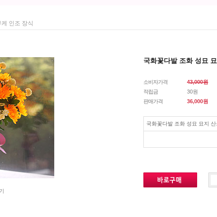
부케 인조 장식
국화꽃다발 조화 성묘 묘
소비자가격
43,000원
적립금
30원
판매가격
36,000
원
국화꽃다발 조화 성묘 묘지 산
기