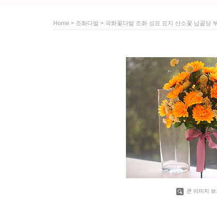
>
> 국화꽃다발 조화 성묘 묘지 산소꽃 납골당 
Home
조화다발
큰 이미지 보