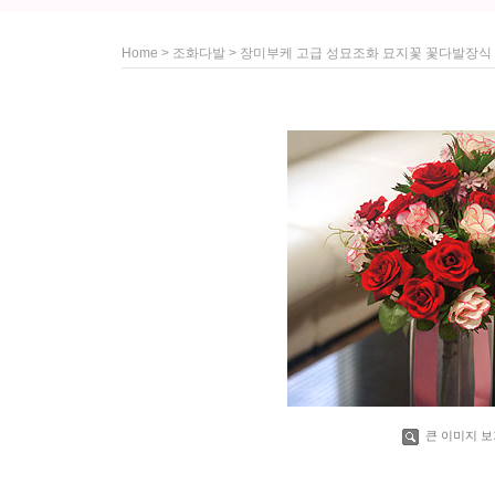
>
> 장미부케 고급 성묘조화 묘지꽃 꽃다발장식
Home
조화다발
큰 이미지 보