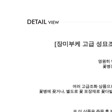
[장미부케 고급 성묘
영원히 
꽃병
여러 고급조화 상품으로
꽃병에 꽂거나, 별도로 꽃 포장재로 꽃다
※ 이 상품은 주문 후