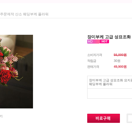
 주문제작 산소 웨딩부케 플라워
장미부케 고급 성묘조화
소비자가격
56,000원
적립금
30원
판매가격
49,900
원
장미부케 고급 성묘조화 묘지
웨딩부케 플라워
기