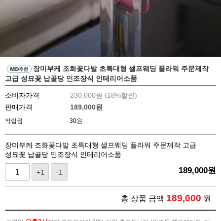
장미부케 조화꽃다발 초특대형 셀프웨딩 플라워 주문제작
고급 성묘꽃 납골당 인조장식 인테리어소품
소비자가격
230,000원 (
18
%할인)
판매가격
189,000
원
적립금
30원
장미부케 조화꽃다발 초특대형 셀프웨딩 플라워 주문제작 고급
성묘꽃 납골당 인조장식 인테리어소품
189,000
원
+1
-1
189,000
총 상품 금액
원