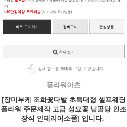
오후2시
※평일
까지 결제되어야 90% 당일 출고됩니다.(인조목,핸드메이드..제
외)
10만원이상 무료배송
※
(도서지역 추가발생)
바로 구매하기
장바구니
관심상품
확대보기
상세 정보를 확대해 보실 수 있습니다
플라워아츠
[장미부케 조화꽃다발 초특대형 셀프웨딩
플라워 주문제작 고급 성묘꽃 납골당 인조
장식 인테리어소품] 입니다.