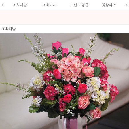
조화다발
조화가지
가랜드/덩굴
꽃장식 소
조화다발