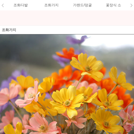
조화다발
조화가지
가랜드/덩굴
꽃장식 소
조화가지