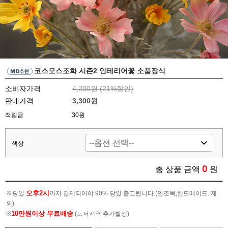
코스모스조화 시즌2 인테리어꽃 소품장식
소비자가격
4,200원 (
21
%할인)
판매가격
3,300원
적립금
30원
색상
0
총 상품 금액
원
오후2시
※평일
까지 결제되어야 90% 당일 출고됩니다.(인조목,핸드메이드..제
외)
10만원이상 무료배송
※
(도서지역 추가발생)