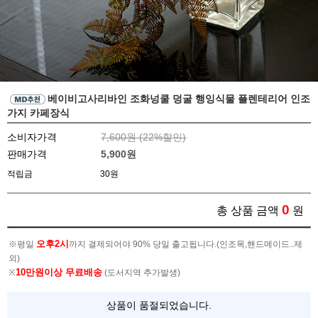
베이비고사리바인 조화넝쿨 덩굴 행잉식물 플렌테리어 인조
가지 카페장식
소비자가격
7,600원 (
22
%할인)
판매가격
5,900
원
적립금
30원
0
총 상품 금액
원
오후2시
※평일
까지 결제되어야 90% 당일 출고됩니다.(인조목,핸드메이드..제
외)
10만원이상 무료배송
※
(도서지역 추가발생)
상품이 품절되었습니다.