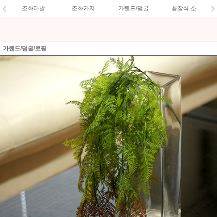
조화다발
조화가지
가랜드/덩굴
꽃장식 소
가랜드/덩굴/로핑