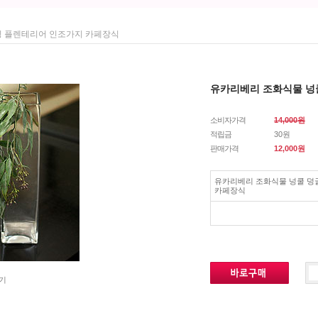
잉 플렌테리어 인조가지 카페장식
유카리베리 조화식물 넝
소비자가격
14,000원
적립금
30원
판매가격
12,000
원
유카리베리 조화식물 넝쿨 덩
카페장식
기