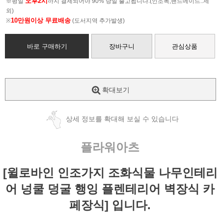
오후2시
※평일
까지 결제되어야 90% 당일 출고됩니다.(인조목,핸드메이드..제
외)
10만원이상 무료배송
※
(도서지역 추가발생)
바로 구매하기
장바구니
관심상품
확대보기
상세 정보를 확대해 보실 수 있습니다
플라워아츠
[윌로바인 인조가지 조화식물 나무인테리
어 넝쿨 덩굴 행잉 플렌테리어 벽장식 카
페장식] 입니다.