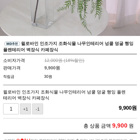
윌로바인 인조가지 조화식물 나무인테리어 넝쿨 덩굴 행잉
플렌테리어 벽장식 카페장식
소비자가격
12,000원 (
18
%할인)
판매가격
9,900
원
적립금
30원
윌로바인 인조가지 조화식물 나무인테리어 넝쿨 덩굴 행잉 플렌
테리어 벽장식 카페장식
9,900
원
+1
-1
9,900
총 상품 금액
원