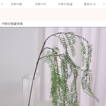
조화다발
조화가지
가랜드/덩굴
꽃장식 소
가랜드/덩굴/로핑