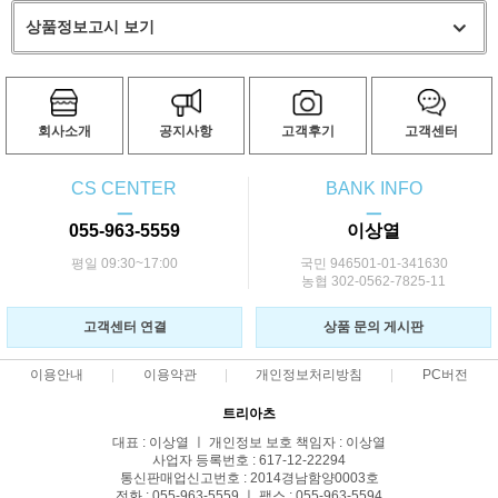
상품정보고시 보기
회사소개
공지사항
고객후기
고객센터
CS CENTER
BANK INFO
ㅡ
ㅡ
055-963-5559
이상열
평일 09:30~17:00
국민 946501-01-341630
농협 302-0562-7825-11
고객센터 연결
상품 문의 게시판
이용안내
이용약관
개인정보처리방침
PC버전
트리아츠
대표 : 이상열 ㅣ 개인정보 보호 책임자 : 이상열
사업자 등록번호 : 617-12-22294
통신판매업신고번호 : 2014경남함양0003호
전화 : 055-963-5559 ㅣ 팩스 : 055-963-5594