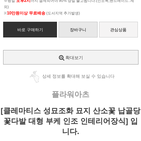
오후2시
※평일
까지 결제되어야 90% 당일 출고됩니다.(인조목,핸드메이드..제
외)
10만원이상 무료배송
※
(도서지역 추가발생)
바로 구매하기
장바구니
관심상품
확대보기
상세 정보를 확대해 보실 수 있습니다
플라워아츠
[클레마티스 성묘조화 묘지 산소꽃 납골당
꽃다발 대형 부케 인조 인테리어장식] 입
니다.