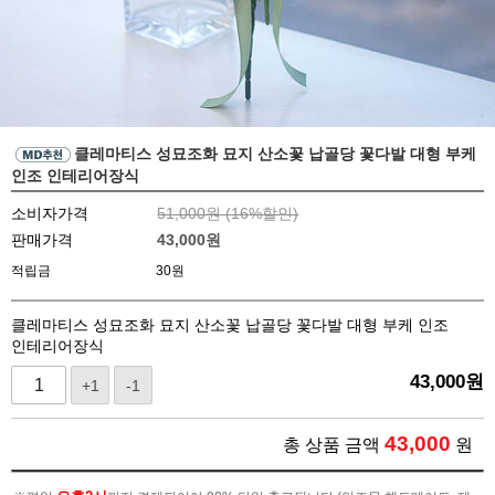
클레마티스 성묘조화 묘지 산소꽃 납골당 꽃다발 대형 부케
인조 인테리어장식
소비자가격
51,000원 (
16
%할인)
판매가격
43,000
원
적립금
30원
클레마티스 성묘조화 묘지 산소꽃 납골당 꽃다발 대형 부케 인조
인테리어장식
43,000
원
+1
-1
43,000
총 상품 금액
원