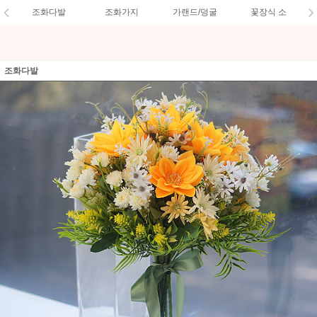
조화다발
조화가지
가랜드/덩굴
꽃장식 소
조화다발