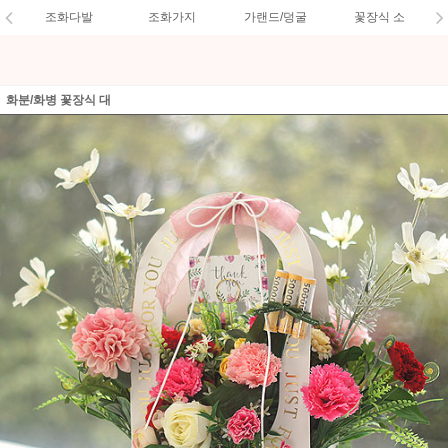
조화다발
조화가지
가랜드/덩굴
꽃장식 소
화분/화병 꽃장식 대