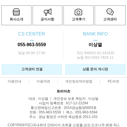
회사소개
공지사항
고객후기
고객센터
CS CENTER
BANK INFO
ㅡ
ㅡ
055-963-5559
이상열
평일 09:30~17:00
국민 946501-01-341630
농협 302-0562-7825-11
고객센터 연결
상품 문의 게시판
이용안내
이용약관
개인정보처리방침
PC버전
트리아츠
대표 : 이상열 ㅣ 개인정보 보호 책임자 : 이상열
사업자 등록번호 : 617-12-22294
통신판매업신고번호 : 2014경남함양0003호
전화 : 055-963-5559 ㅣ 팩스 : 055-963-5594
주소 : 경남 함양군 서하면 육십령로 2011-101
COPYRIGHT(C)국내최대 인테리어 조화꽃 쇼핑몰,성묘,인조나무,화분 ALL