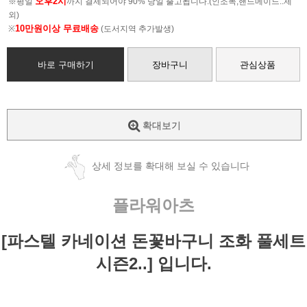
오후2시
※평일
까지 결제되어야 90% 당일 출고됩니다.(인조목,핸드메이드..제
외)
10만원이상 무료배송
※
(도서지역 추가발생)
바로 구매하기
장바구니
관심상품
확대보기
상세 정보를 확대해 보실 수 있습니다
플라워아츠
[파스텔 카네이션 돈꽃바구니 조화 풀세트
시즌2..] 입니다.