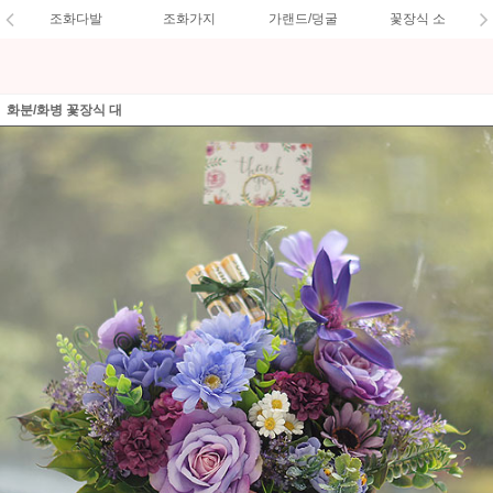
조화다발
조화가지
가랜드/덩굴
꽃장식 소
화분/화병 꽃장식 대