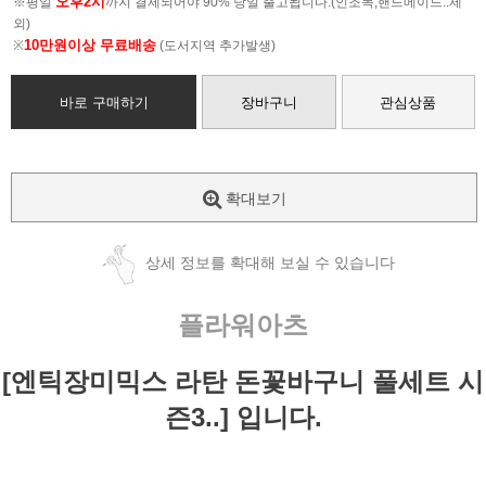
오후2시
※평일
까지 결제되어야 90% 당일 출고됩니다.(인조목,핸드메이드..제
외)
10만원이상 무료배송
※
(도서지역 추가발생)
바로 구매하기
장바구니
관심상품
확대보기
상세 정보를 확대해 보실 수 있습니다
플라워아츠
[엔틱장미믹스 라탄 돈꽃바구니 풀세트 시
즌3..] 입니다.