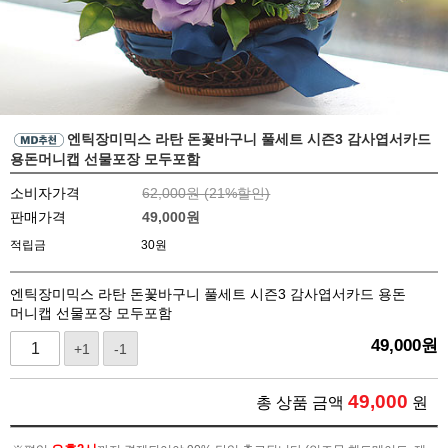
엔틱장미믹스 라탄 돈꽃바구니 풀세트 시즌3 감사엽서카드
용돈머니캡 선물포장 모두포함
소비자가격
62,000원 (
21
%할인)
판매가격
49,000
원
적립금
30원
엔틱장미믹스 라탄 돈꽃바구니 풀세트 시즌3 감사엽서카드 용돈
머니캡 선물포장 모두포함
49,000
원
+1
-1
49,000
총 상품 금액
원