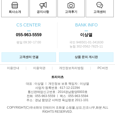
회사소개
공지사항
고객후기
고객센터
CS CENTER
BANK INFO
ㅡ
ㅡ
055-963-5559
이상열
평일 09:30~17:00
국민 946501-01-341630
농협 302-0562-7825-11
고객센터 연결
상품 문의 게시판
이용안내
이용약관
개인정보처리방침
PC버전
트리아츠
대표 : 이상열 ㅣ 개인정보 보호 책임자 : 이상열
사업자 등록번호 : 617-12-22294
통신판매업신고번호 : 2014경남함양0003호
전화 : 055-963-5559 ㅣ 팩스 : 055-963-5594
주소 : 경남 함양군 서하면 육십령로 2011-101
COPYRIGHT(C)국내최대 인테리어 조화꽃 쇼핑몰,성묘,인조나무,화분 ALL
RIGHTS RESERVED.