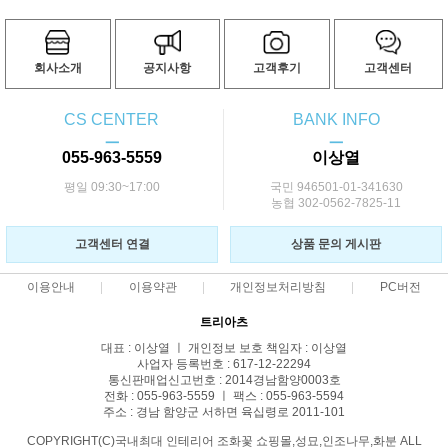
회사소개
공지사항
고객후기
고객센터
CS CENTER
BANK INFO
ㅡ
ㅡ
055-963-5559
이상열
평일 09:30~17:00
국민 946501-01-341630
농협 302-0562-7825-11
고객센터 연결
상품 문의 게시판
이용안내
이용약관
개인정보처리방침
PC버전
트리아츠
대표 : 이상열 ㅣ 개인정보 보호 책임자 : 이상열
사업자 등록번호 : 617-12-22294
통신판매업신고번호 : 2014경남함양0003호
전화 : 055-963-5559 ㅣ 팩스 : 055-963-5594
주소 : 경남 함양군 서하면 육십령로 2011-101
COPYRIGHT(C)국내최대 인테리어 조화꽃 쇼핑몰,성묘,인조나무,화분 ALL