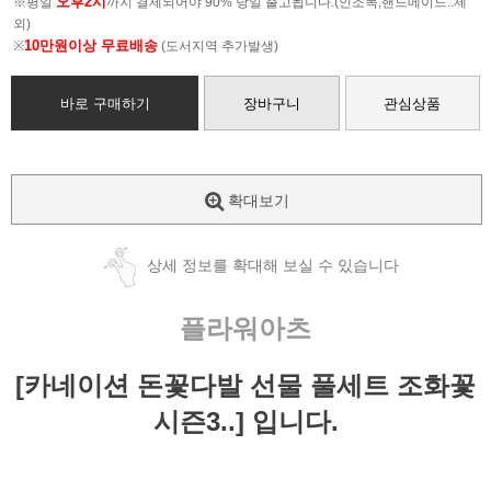
오후2시
※평일
까지 결제되어야 90% 당일 출고됩니다.(인조목,핸드메이드..제
외)
10만원이상 무료배송
※
(도서지역 추가발생)
바로 구매하기
장바구니
관심상품
확대보기
상세 정보를 확대해 보실 수 있습니다
플라워아츠
[카네이션 돈꽃다발 선물 풀세트 조화꽃
시즌3..] 입니다.