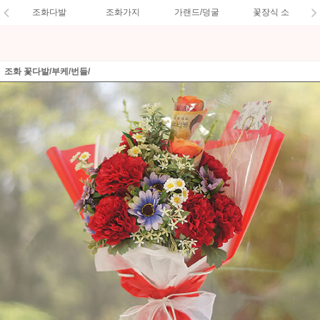
조화다발
조화가지
가랜드/덩굴
꽃장식 소
조화 꽃다발/부케/번들/