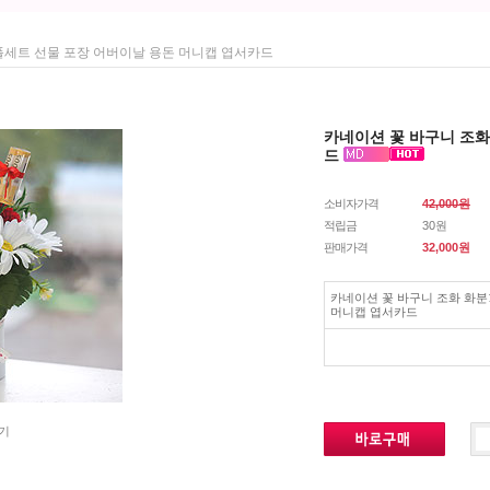
 풀세트 선물 포장 어버이날 용돈 머니캡 엽서카드
카네이션 꽃 바구니 조화
드
소비자가격
42,000원
적립금
30원
판매가격
32,000
원
카네이션 꽃 바구니 조화 화분
머니캡 엽서카드
기