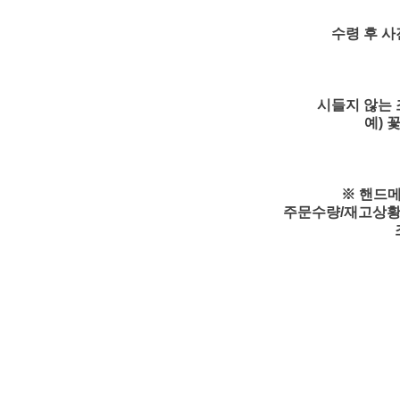
수령 후 사
시들지 않는 
예) 
※ 핸드메
주문수량/재고상황/