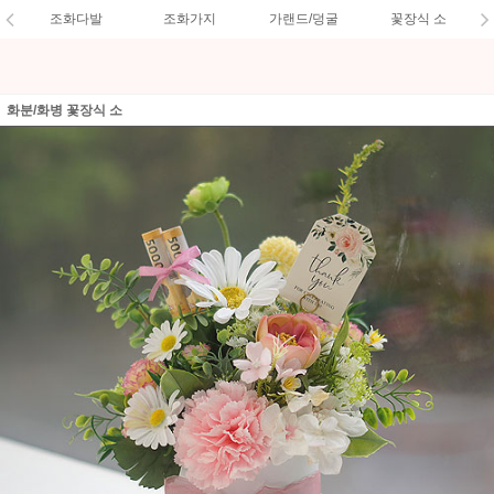
조화다발
조화가지
가랜드/덩굴
꽃장식 소
화분/화병 꽃장식 소