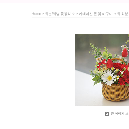
>
> 카네이션 돈 꽃 바구니 조화 화
Home
화분/화병 꽃장식 소
큰 이미지 보