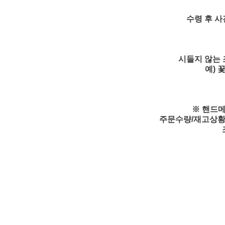
수령 후 사
시들지 않는 
예) 
※ 핸드메
주문수량/재고상황/