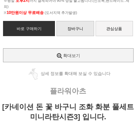
오후2시
※평일
까지 결제되어야 90% 당일 출고됩니다.(인조목,핸드메이드..제
외)
10만원이상 무료배송
※
(도서지역 추가발생)
바로 구매하기
장바구니
관심상품
확대보기
상세 정보를 확대해 보실 수 있습니다
플라워아츠
[카네이션 돈 꽃 바구니 조화 화분 풀세트
미니라탄시즌3] 입니다.