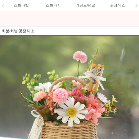
조화다발
조화가지
가랜드/덩굴
꽃장식 소
화분/화병 꽃장식 소