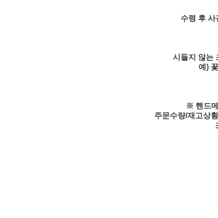
수령 후 사
시들지 않는 
예) 
※ 핸드메
주문수량/재고상황/