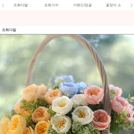
조화다발
조화가지
가랜드/덩굴
꽃장식 소
조화다발