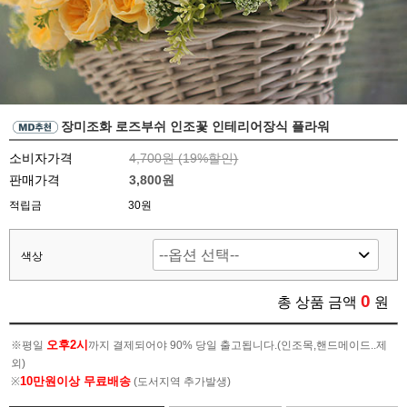
장미조화 로즈부쉬 인조꽃 인테리어장식 플라워
소비자가격
4,700원 (
19
%할인)
판매가격
3,800원
적립금
30원
색상
0
총 상품 금액
원
오후2시
※평일
까지 결제되어야 90% 당일 출고됩니다.(인조목,핸드메이드..제
외)
10만원이상 무료배송
※
(도서지역 추가발생)