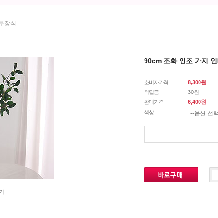
나무장식
90cm 조화 인조 가지
소비자가격
8,300원
적립금
30원
판매가격
6,400원
색상
기