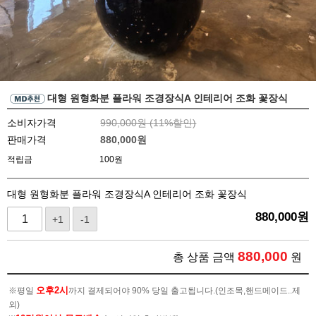
대형 원형화분 플라워 조경장식A 인테리어 조화 꽃장식
소비자가격
990,000원 (
11
%할인)
판매가격
880,000
원
적립금
100원
대형 원형화분 플라워 조경장식A 인테리어 조화 꽃장식
880,000
원
+1
-1
880,000
총 상품 금액
원
오후2시
※평일
까지 결제되어야 90% 당일 출고됩니다.(인조목,핸드메이드..제
외)