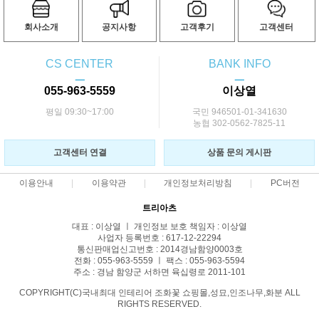
회사소개
공지사항
고객후기
고객센터
CS CENTER
BANK INFO
ㅡ
ㅡ
055-963-5559
이상열
평일 09:30~17:00
국민 946501-01-341630
농협 302-0562-7825-11
고객센터 연결
상품 문의 게시판
이용안내
이용약관
개인정보처리방침
PC버전
트리아츠
대표 : 이상열 ㅣ 개인정보 보호 책임자 : 이상열
사업자 등록번호 : 617-12-22294
통신판매업신고번호 : 2014경남함양0003호
전화 : 055-963-5559 ㅣ 팩스 : 055-963-5594
주소 : 경남 함양군 서하면 육십령로 2011-101
COPYRIGHT(C)국내최대 인테리어 조화꽃 쇼핑몰,성묘,인조나무,화분 ALL
RIGHTS RESERVED.