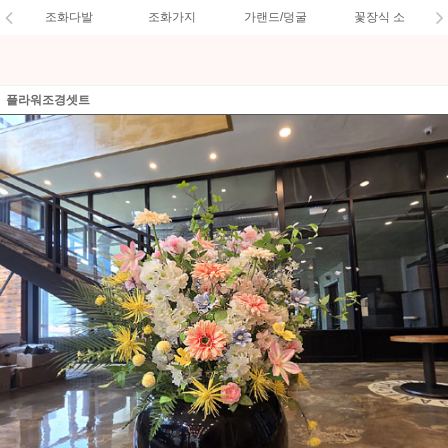
조화다발
조화가지
가랜드/덩굴
꽃장식 소
플라워조경셋트