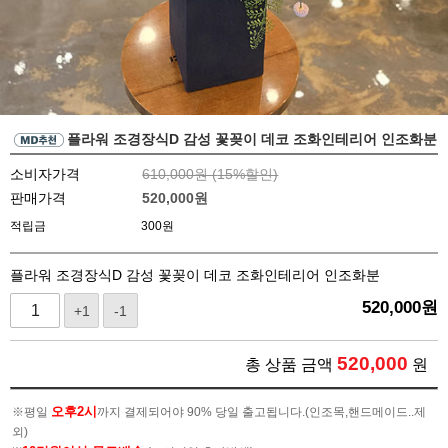
플라워 조경장식D 감성 꽃꽂이 데코 조화인테리어 인조화분
소비자가격
610,000원 (
15
%할인)
판매가격
520,000
원
적립금
300원
플라워 조경장식D 감성 꽃꽂이 데코 조화인테리어 인조화분
520,000
원
+1
-1
520,000
총 상품 금액
원
오후2시
※평일
까지 결제되어야 90% 당일 출고됩니다.(인조목,핸드메이드..제
외)