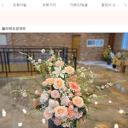
조화다발
조화가지
가랜드/덩굴
꽃장식 소
플라워조경셋트