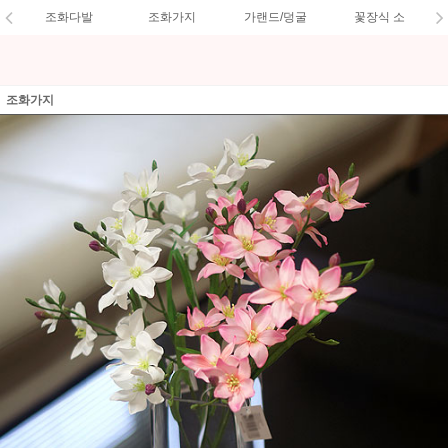
조화다발
조화가지
가랜드/덩굴
꽃장식 소
조화가지