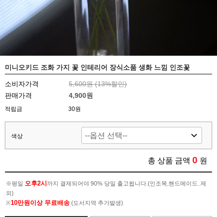
미니오키드 조화 가지 꽃 인테리어 장식소품 생화 느낌 인조꽃
소비자가격
5,600원 (
13
%할인)
판매가격
4,900원
적립금
30원
색상
0
총 상품 금액
원
오후2시
※평일
까지 결제되어야 90% 당일 출고됩니다.(인조목,핸드메이드..제
외)
10만원이상 무료배송
※
(도서지역 추가발생)