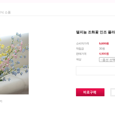
장식 소품
델피늄 조화꽃 인조 플라
소비자가격
5,500원
적립금
30원
판매가격
4,900원
색상
기