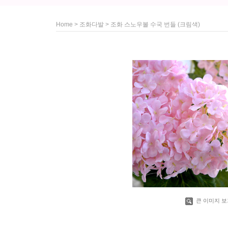
>
> 조화 스노우볼 수국 번들 (크림색)
Home
조화다발
큰 이미지 보