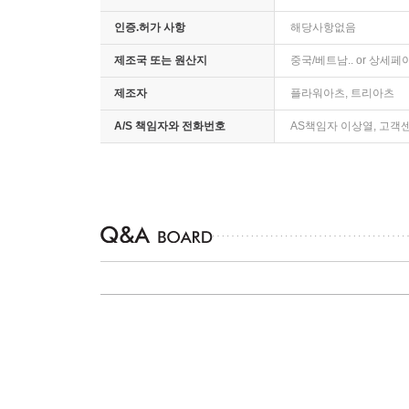
인증.허가 사항
해당사항없음
제조국 또는 원산지
중국/베트남.. or 상세
제조자
플라워아츠, 트리아츠
A/S 책임자와 전화번호
AS책임자 이상열, 고객센터 