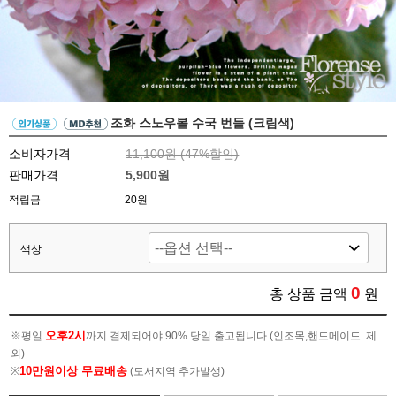
조화 스노우볼 수국 번들 (크림색)
소비자가격
11,100원 (
47
%할인)
판매가격
5,900원
적립금
20원
색상
0
총 상품 금액
원
오후2시
※평일
까지 결제되어야 90% 당일 출고됩니다.(인조목,핸드메이드..제
외)
10만원이상 무료배송
※
(도서지역 추가발생)