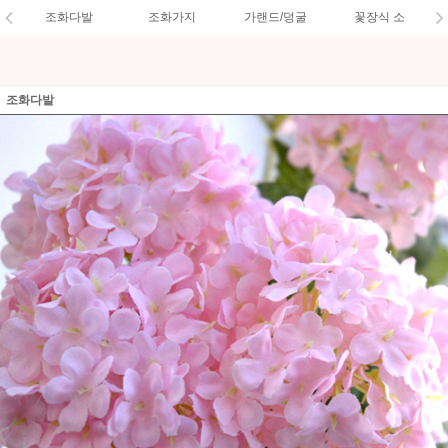
조화다발
조화가지
가랜드/덩굴
꽃장식 소
조화다발